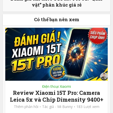
vật” phân khúc giá rẻ
Có thể bạn nên xem
Điện thoại Xiaomi
Review Xiaomi 15T Pro: Camera
Leica 5x và Chip Dimensity 9400+
Thêm phản hồi
Tác giả -
Mi Bunny
183 Lượt xem