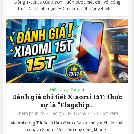
Dòng T-Series của Xiaomi luôn được biết đến với công
thức: Cấu hình mạnh + Camera chất lượng + Mức...
Điện thoại Xiaomi
Đánh giá chi tiết Xiaomi 15T: thực
sự là “Flagship...
Thêm phản hồi
Tác giả -
Mi Bunny
173 Lượt xem
Xiaomi dòng T luôn là tâm điểm của sự chú ý mỗi dịp cuối
năm, và Xiaomi 15T năm nay cũng không...