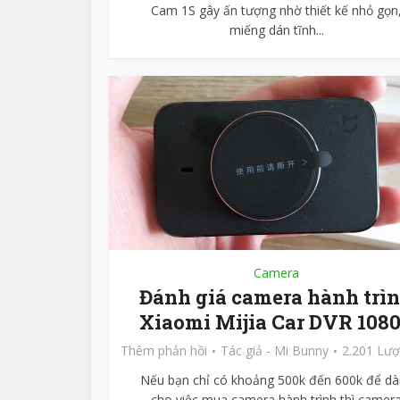
Cam 1S gây ấn tượng nhờ thiết kế nhỏ gọn
miếng dán tĩnh...
Camera
Đánh giá camera hành trì
Xiaomi Mijia Car DVR 108
Thêm phản hồi
Tác giả -
Mi Bunny
2.201 Lư
Nếu bạn chỉ có khoảng 500k đến 600k để d
cho việc mua camera hành trình thì camer