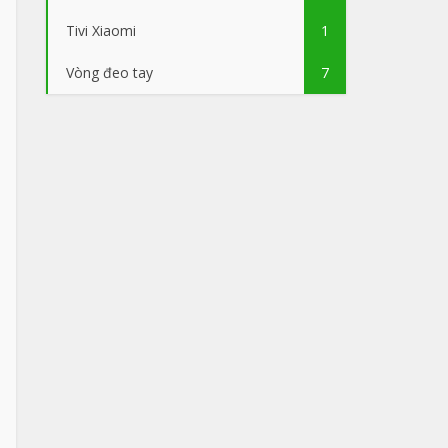
Tivi Xiaomi
1
Vòng đeo tay
7