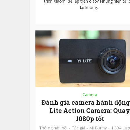
trình Xiaomi để lắp trên ô tô? Nhưng hiện tại 
lại không...
Camera
Đánh giá camera hành động
Lite Action Camera: Qua
1080p tốt
Thêm phản hồi
Tác giả -
Mi Bunny
1.394 Lư