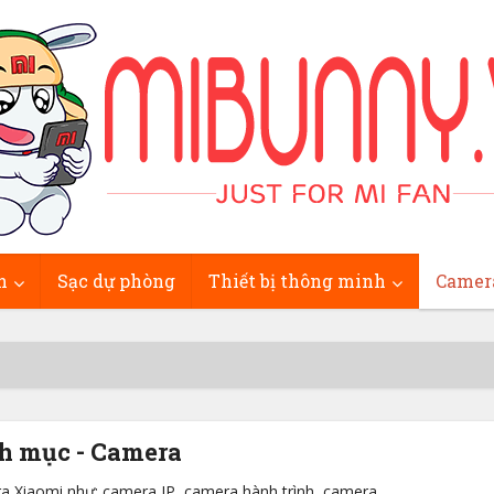
h
Sạc dự phòng
Thiết bị thông minh
Camer
h mục - Camera
a Xiaomi như: camera IP, camera hành trình, camera