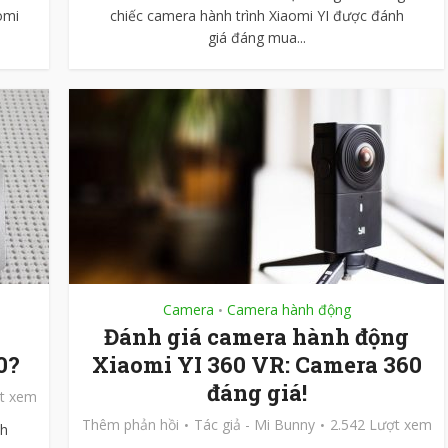
omi
chiếc camera hành trình Xiaomi YI được đánh
giá đáng mua...
Camera
Camera hành động
•
Đánh giá camera hành động
0?
Xiaomi YI 360 VR: Camera 360
đáng giá!
ợt xem
Thêm phản hồi
Tác giả -
Mi Bunny
2.542 Lượt xem
nh