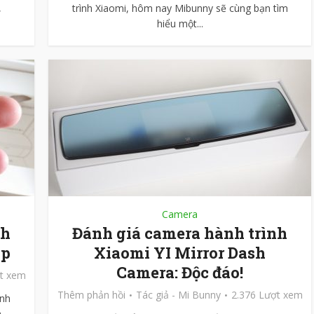
,
trình Xiaomi, hôm nay Mibunny sẽ cùng bạn tìm
hiểu một...
Camera
nh
Đánh giá camera hành trình
0p
Xiaomi YI Mirror Dash
Camera: Độc đáo!
ợt xem
Thêm phản hồi
Tác giả -
Mi Bunny
2.376 Lượt xem
ành
a