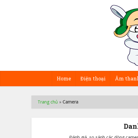
Home
Điện thoại
Âm than
Trang chủ
»
Camera
Dan
Đánh giá, so sánh các dòng camer