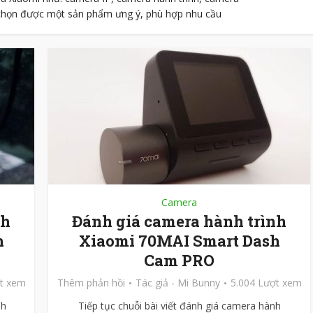
chọn được một sản phẩm ưng ý, phù hợp nhu cầu
Camera
nh
Đánh giá camera hành trình
h
Xiaomi 70MAI Smart Dash
Cam PRO
ợt xem
Thêm phản hồi
Tác giả -
Mi Bunny
5.004 Lượt xem
sh
Tiếp tục chuỗi bài viết đánh giá camera hành