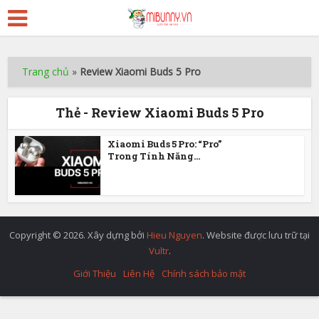
Trang chủ
»
Review Xiaomi Buds 5 Pro
Thẻ - Review Xiaomi Buds 5 Pro
Xiaomi Buds 5 Pro: “Pro”
Trong Tính Năng...
Copyright © 2026. Xây dựng bởi
Hieu Nguyen
. Website được lưu trữ tại
Vultr
.
Giới Thiệu
Liên Hệ
Chính sách bảo mật