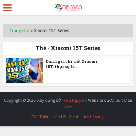
Trang chủ
»
Xiaomi 15T Series
Thẻ - Xiaomi 15T Series
Đánh giá chi tiết Xiaomi
15T: thực sự là...
Copyright © 2026. Xây dựng bởi
Hieu Nguyen
. Website được lưu trữ tại
Vultr
.
Giới Thiệu
Liên Hệ
Chính sách bảo mật