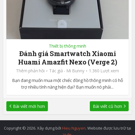
Thiết bị thông minh
Đánh giá Smartwatch Xiaomi
Huami Amazfit Nexo (Verge 2)
Thêm phản hồi
Tác giả -
Mi Bunny
1.360 Lượt xem
Bạn đang muốn mua một chiếc đồng hồ thông minh có hỗ
trợ nhiều tính năng hiện đại? Bạn muốn nó phải...
Bài viết mới hơn
Bài viết cũ hơn
Copyright © 2026. Xây dựng bởi
Hieu Nguyen
. Website được lưu trữ tại
Vultr
.