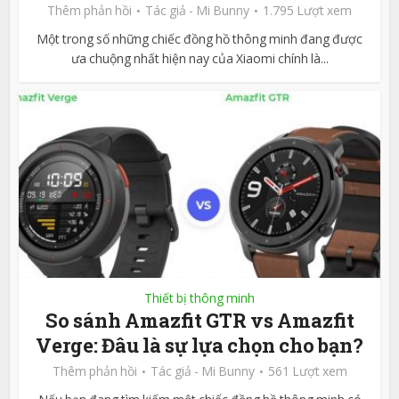
Thêm phản hồi
Tác giả -
Mi Bunny
1.795 Lượt xem
Một trong số những chiếc đồng hồ thông minh đang được
ưa chuộng nhất hiện nay của Xiaomi chính là...
Thiết bị thông minh
So sánh Amazfit GTR vs Amazfit
Verge: Đâu là sự lựa chọn cho bạn?
Thêm phản hồi
Tác giả -
Mi Bunny
561 Lượt xem