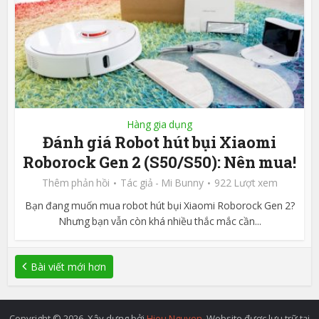
Hàng gia dụng
Đánh giá Robot hút bụi Xiaomi
Roborock Gen 2 (S50/S50): Nên mua!
Thêm phản hồi
Tác giả -
Mi Bunny
922 Lượt xem
Bạn đang muốn mua robot hút bụi Xiaomi Roborock Gen 2?
Nhưng bạn vẫn còn khá nhiều thắc mắc cần...
Bài viết mới hơn
Copyright © 2026. Xây dựng bởi
Hieu Nguyen
. Website được lưu trữ tại