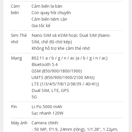
Cảm
Cảm biến la bàn
biến
Con quay hồi chuyển
Cảm biến tiệm cận
Gia tốc kế
Sim-Thẻ
Nano-SIM và eSIM hoặc Dual SIM (Nano-
nhớ
SIM, chế độ chờ kép)
Không hỗ trợ khe cắm thẻ nhớ
Mạng
802.11 a / b / g / n / ac (a / b / g / n / ac)
Bluetooth 5.4
GSM (850/900/1800/1900)
UMTS (850/900/1900/2100 MHz)
LTE (1/3/4/5/7/8/12/38/39 / 40/41))
Dual SIM, LTE, GPS
5G
Pin
Li-Po 5000 mAh
Sạc nhanh 120W
Máy ảnh
Camera chính:
- 50 MP, f/1.9, 24mm (rộng), 1/1.28", 1.22µm,