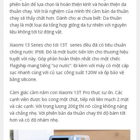
phiên bản để lựa chọn là hoàn thiện kính và hoàn thiện da
thuần chay. Với trải nghiệm của mình thì cầm bản da thuần
chay sẽ thấy chất hơn. Dành cho ai chưa biết: Da thuần
chay là một loại da tổng hợp giống da tự nhiên với nguyên
liệu không tới từ động vật.
Xiaomi 13 Series cho tới 13T series đều đã có tiêu chuẩn
chống nước IP68. Đó là một bước tiến lớn cho thương hiệu
tuyệt vời này. Góp phần hoàn thiện nhất cho một chiếc
Flagship mang tiếng “sợ nước”. Đi kèm với máy có một cáp
sạc nhanh cùng với củ sạc công suất 120W và ốp bảo vệ
bằng silicone.
Cảm giác cầm nắm con Xiaomi 13T Pro thực sự ổn. Các
cạnh viền được bo cong một chút, tiếp nối liền mạch 2 mặt
và các cạnh. Với trọng lượng 200g thì nó cũng không nặng
và chẳng nhẹ. Với phiên bản da thuần chay thì độ bám tốt
hơn và có độ nhám nhẹ.