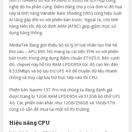
hơn (1164MHz so với 995MHz ở 9200) và tích hợp công
nghệ dò tia phần cứng. Điểm đáng chú ý của đơn vị đồ họa
này là tính năng Variable Rate Shading (VRS) cùng hiệu suất
AI tăng gấp đôi so với phiên bản trước. Ngoài ra, còn tính
năng Nén tốc độ cố định ARM (AFRC) giúp giảm mức sử
dụng băng thông.
MediaTek đang giới thiệu bộ xử lý trí tuệ nhân tạo thế hệ
thứ sáu – APU 690. Nó mang lại cải tiến 35% so với phiên
bản trước trong ứng dụng điểm chuẩn ETHZ5.0. Bên cạnh
đó, chipset này hỗ trợ RAM LPDDR5X tốc độ cao lên đến
8.533Mbps và bộ lưu trữ UFS 4.0 để truyền dữ liệu nhanh
chóng và truy cập lưu trữ trực tiếp vào lõi CPU.
Phiên bản Xiaomi 13T Pro mà chúng ta đang đánh giá
được trang bị 12GB RAM LPDDR5X và 512GB bộ nhớ UFS
4.0. Các phiên bản khác như 12GB/256GB và 16GB/1TB
cũng có sẵn để mua tại một số thị trường.
Hiệu năng CPU