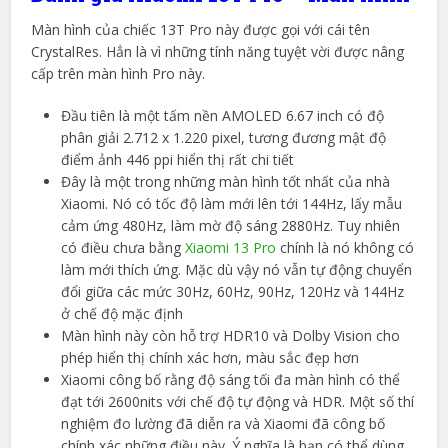
Màn hình của chiếc 13T Pro này được gọi với cái tên
CrystalRes. Hẳn là vì những tính năng tuyệt vời được nâng
cấp trên màn hình Pro này.
Đầu tiên là một tấm nền AMOLED 6.67 inch có độ
phân giải 2.712 x 1.220 pixel, tương đương mật độ
điểm ảnh 446 ppi hiển thị rất chi tiết
Đây là một trong những màn hình tốt nhất của nhà
Xiaomi. Nó có tốc độ làm mới lên tới 144Hz, lấy mẫu
cảm ứng 480Hz, làm mờ độ sáng 2880Hz. Tuy nhiên
có điều chưa bằng
Xiaomi 13 Pro
chính là nó không có
làm mới thích ứng. Mặc dù vậy nó vẫn tự động chuyển
đổi giữa các mức 30Hz, 60Hz, 90Hz, 120Hz và 144Hz
ở chế độ mặc định
Màn hình này còn hỗ trợ HDR10 và Dolby Vision cho
phép hiển thị chính xác hơn, màu sắc đẹp hơn
Xiaomi công bố rằng độ sáng tối đa màn hình có thể
đạt tới 2600nits với chế độ tự động và HDR. Một số thí
nghiệm đo lường đã diễn ra và Xiaomi đã công bố
chính xác những điều này. Ý nghĩa là bạn có thể dùng