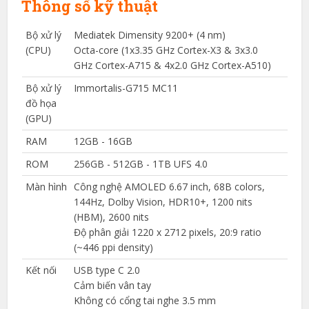
Thông số kỹ thuật
Bộ xử lý
Mediatek Dimensity 9200+ (4 nm)
(CPU)
Octa-core (1x3.35 GHz Cortex-X3 & 3x3.0
GHz Cortex-A715 & 4x2.0 GHz Cortex-A510)
Bộ xử lý
Immortalis-G715 MC11
đồ họa
(GPU)
RAM
12GB - 16GB
ROM
256GB - 512GB - 1TB UFS 4.0
Màn hình
Công nghệ AMOLED 6.67 inch, 68B colors,
144Hz, Dolby Vision, HDR10+, 1200 nits
(HBM), 2600 nits
Độ phân giải 1220 x 2712 pixels, 20:9 ratio
(~446 ppi density)
Kết nối
USB type C 2.0
Cảm biến vân tay
Không có cổng tai nghe 3.5 mm