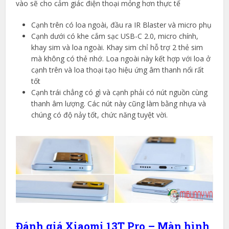
vào sẽ cho cảm giác điện thoại mỏng hơn thực tế
Cạnh trên có loa ngoài, đầu ra IR Blaster và micro phụ
Cạnh dưới có khe cắm sạc USB-C 2.0, micro chính,
khay sim và loa ngoài. Khay sim chỉ hỗ trợ 2 thẻ sim
mà không có thẻ nhớ. Loa ngoài này kết hợp với loa ở
cạnh trên và loa thoại tạo hiệu ứng âm thanh nổi rất
tốt
Cạnh trái chẳng có gì và cạnh phải có nút nguồn cùng
thanh âm lượng. Các nút này cũng làm bằng nhựa và
chúng có độ nảy tốt, chức năng tuyệt vời.
Đánh giá Xiaomi 13T Pro – Màn hình