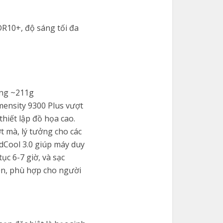
DR10+, độ sáng tối đa
ợng ~211g
imensity 9300 Plus vượt
thiết lập đồ họa cao.
 mà, lý tưởng cho các
dCool 3.0 giúp máy duy
ục 6-7 giờ, và sạc
ền, phù hợp cho người