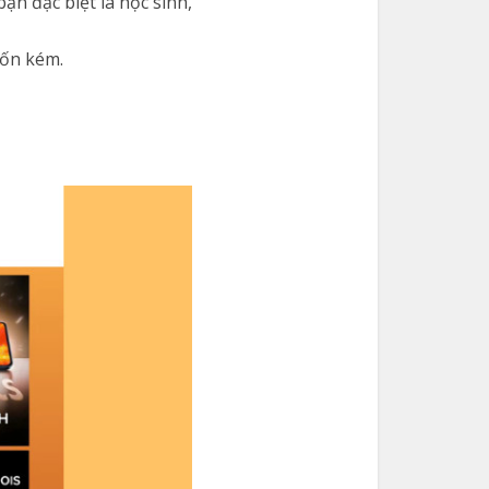
n đặc biệt là học sinh,
tốn kém.