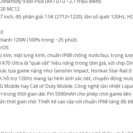
Dimensity 9300 Plus (AnTuTu ~2,1 triệu điểm)
G720 MC12
67 inch, độ phân giải 1.5K (2712×1220), tần số quét 120Hz, H
.0
nhanh 120W (100% trong ~25 phút)
erOS
p kim, mặt lưng kính, chuẩn IP68 chống nước/bụi, trọng lư
i K70 Ultra là “quái vật” hiệu năng trong tầm giá, với chip D
 các tựa game nặng như Genshin Impact, Honkai: Star Rail ở 
 hỗ trợ 120Hz mang lại hình ảnh sắc nét, chuyển động mượt
Mobile hay Call of Duty Mobile. Công nghệ tản nhiệt Liqui
nh trong thời gian dài. Pin 5500mAh cho phép chơi game liên t
n thời gian chờ. Thiết kế cao cấp với chuẩn IP68 tăng độ b