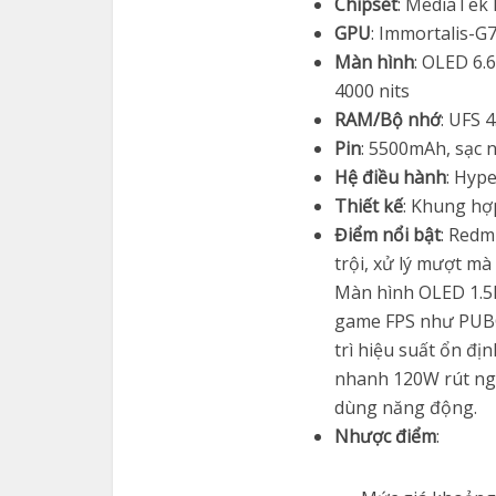
Chipset
: MediaTek 
GPU
: Immortalis-
Màn hình
: OLED 6.
4000 nits
RAM/Bộ nhớ
: UFS 4
Pin
: 5500mAh, sạc 
Hệ điều hành
: Hyp
Thiết kế
: Khung hợ
Điểm nổi bật
: Redm
trội, xử lý mượt mà
Màn hình OLED 1.5K
game FPS như PUBG 
trì hiệu suất ổn đị
nhanh 120W rút ngắ
dùng năng động.
Nhược điểm
: