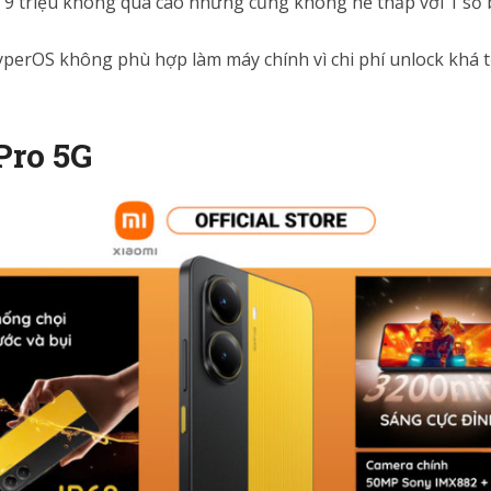
9 triệu không quá cao nhưng cũng không hề thấp với 1 số bạ
perOS không phù hợp làm máy chính vì chi phí unlock khá 
Pro 5G