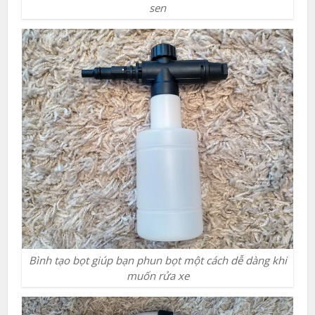
sen
Bình tạo bọt giúp bạn phun bọt một cách dễ dàng khi
muốn rửa xe