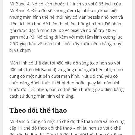
Mi Band 4. Nó có kích thước 1,1 inch so với 0,95 inch của
Mi Band 4. Điều đó sẽ không đem lại nhiều sự khác biệt
nhưng màn hình thế hệ mới này có viền bezels nhỏ hơn và
diện tích lớn hơn để hiển thị nhiều thông tin hơn. Độ phân
giải được đặt ở mức 126 x 294 pixel và nó hỗ trợ 100%
gam màu P3. Nó cũng đi kèm với một tấm kính cường lực
2.5D giúp bảo vệ màn hình khỏi trầy xước nếu chẳng may
bị va chạm.
Màn hình có thể đạt tới 450 nits độ sáng (cao hơn so với
400 nits trên Mi Band 4) và giống như người tiền nhiệm nó
cũng có một nút bên dưới màn hình. Nút đó chủ yếu có
chức năng đánh thức thiết bị đeo hoặc quay lại màn hình
trước đó. Tất nhiên, bạn có thể điều hướng giao diện bằng
cách sử dụng màn hình cảm ứng.
Theo dõi thể thao
Mi Band 5 cũng có một số chế độ thể thao mới và nó cung
cấp 11 chế độ theo dõi thể thao – nhiều hơn so với 6 chế
độ trên Mi Band 4. Các chế độ theo dõi thể thao của Band