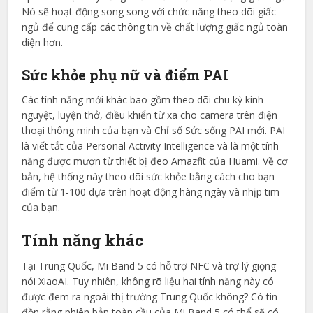
Nó sẽ hoạt động song song với chức năng theo dõi giấc
ngủ để cung cấp các thông tin về chất lượng giấc ngủ toàn
diện hơn.
Sức khỏe phụ nữ và điểm PAI
Các tính năng mới khác bao gồm theo dõi chu kỳ kinh
nguyệt, luyện thở, điều khiển từ xa cho camera trên điện
thoại thông minh của bạn và Chỉ số Sức sống PAI mới. PAI
là viết tắt của Personal Activity Intelligence và là một tính
năng được mượn từ thiết bị đeo Amazfit của Huami. Về cơ
bản, hệ thống này theo dõi sức khỏe bằng cách cho bạn
điểm từ 1-100 dựa trên hoạt động hàng ngày và nhịp tim
của bạn.
Tính năng khác
Tại Trung Quốc, Mi Band 5 có hỗ trợ NFC và trợ lý giọng
nói XiaoAI. Tuy nhiên, không rõ liệu hai tính năng này có
được đem ra ngoài thị trường Trung Quốc không? Có tin
đồn rằng phiên bản toàn cầu của Mi Band 5 có thể sẽ có